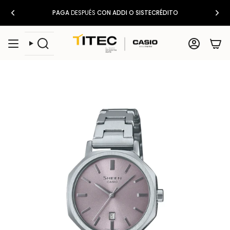
Ir
PAGA
DESPUÉS
CON ADDI O SISTECRÉDITO
al
contenido
Búsqueda
Cuenta