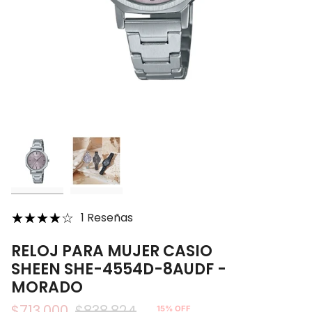
1 Reseñas
RELOJ PARA MUJER CASIO
SHEEN SHE-4554D-8AUDF -
MORADO
$713.000
$838.824
15%
OFF