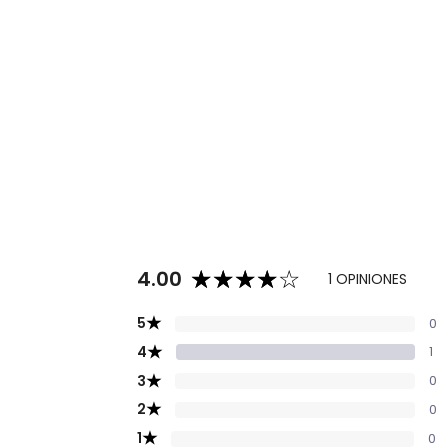
4.00
1 OPINIONES
★
5
0
★
4
1
★
3
0
★
2
0
★
1
0