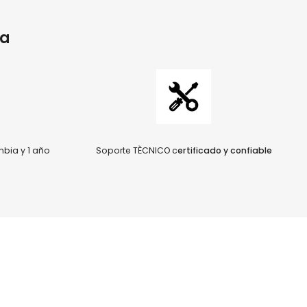
ia
bia y 1 año
Soporte TÈCNICO c
ertificado y confiable