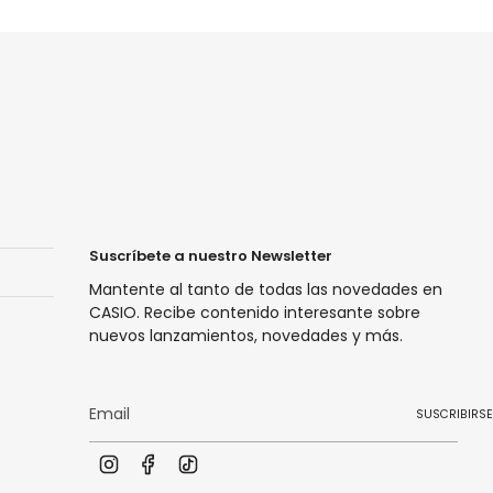
Suscríbete a nuestro Newsletter
Mantente al tanto de todas las novedades en
CASIO. Recibe contenido interesante sobre
nuevos lanzamientos, novedades y más.
SUSCRIBIRSE
I
F
T
n
a
i