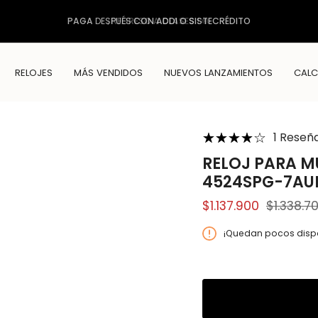
PAGA
DESPUÉS
CON ADDI O SISTECRÉDITO
RELOJES
MÁS VENDIDOS
NUEVOS LANZAMIENTOS
CALC
1 Reseñ
RELOJ PARA M
4524SPG-7AU
$1.137.900
$1.338.7
Precio
regular
¡Quedan pocos dispo