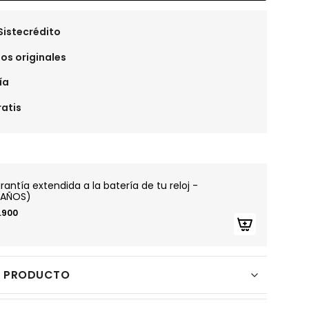
Sistecrédito
os originales
ía
ratis
:
rantía extendida a la batería de tu reloj -
 AÑOS)
1.900
L PRODUCTO