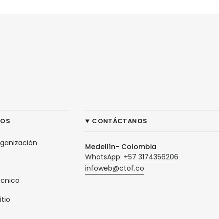
ROS
CONTÁCTANOS
rganización
Medellín- Colombia
WhatsApp: +57 3174356206
infoweb@ctof.co
écnico
itio