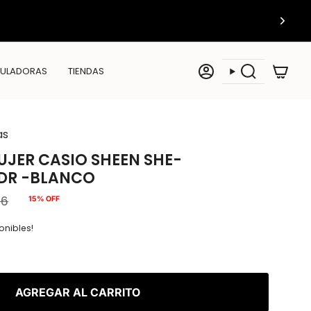
ULADORAS
TIENDAS
Cuenta
Búsqueda
as
UJER CASIO SHEEN SHE-
DR -BLANCO
06
15%
OFF
nibles!
AGREGAR AL CARRITO