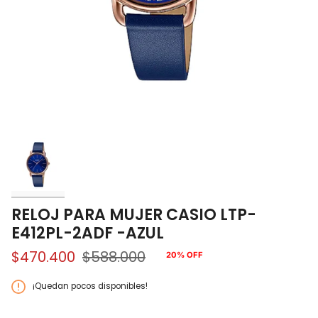
RELOJ PARA MUJER CASIO LTP-
E412PL-2ADF -AZUL
$470.400
$588.000
20%
OFF
Precio
regular
¡Quedan pocos disponibles!