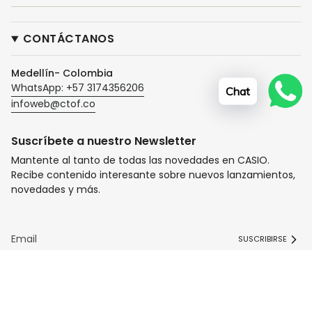
CONTÁCTANOS
Medellín- Colombia
WhatsApp: +57 3174356206
Chat
infoweb@ctof.co
Suscríbete a nuestro Newsletter
Mantente al tanto de todas las novedades en CASIO.
Recibe contenido interesante sobre nuevos lanzamientos,
novedades y más.
SUSCRIBIRSE
I
F
T
n
a
i
s
c
k
t
e
T
© Tiendas Casio TITEC 2026
Tecnología de Shopify