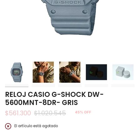
RELOJ CASIO G-SHOCK DW-
5600MNT-8DR- GRIS
$561.300
$1.020.545
45%
OFF
Precio
regular
El artículo está agotado