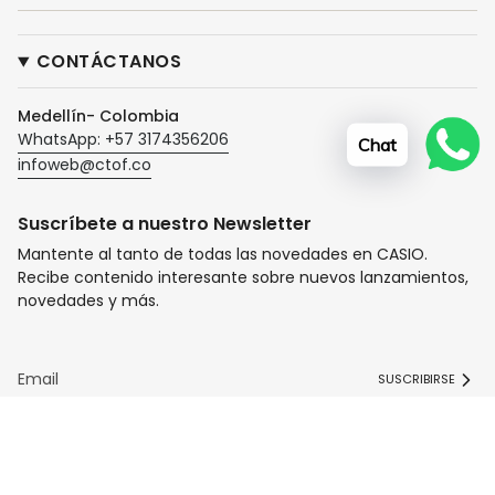
CONTÁCTANOS
Medellín- Colombia
WhatsApp: +57 3174356206
Chat
infoweb@ctof.co
Suscríbete a nuestro Newsletter
Mantente al tanto de todas las novedades en CASIO.
Recibe contenido interesante sobre nuevos lanzamientos,
novedades y más.
SUSCRIBIRSE
I
F
T
n
a
i
s
c
k
t
e
T
© Tiendas Casio TITEC 2026
Tecnología de Shopify