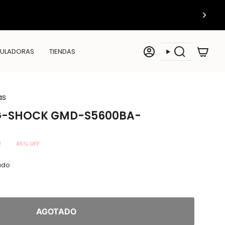
ULADORAS
TIENDAS
Cuenta
Búsqueda
as
 G-SHOCK GMD-S5600BA-
7
45%
OFF
tado
AGOTADO