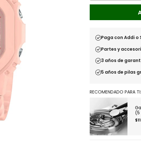
Paga con Addi o 
Partes y accesori
3 años de garant
5 años de pilas g
RECOMENDADO PARA TI
Ga
(5
$1