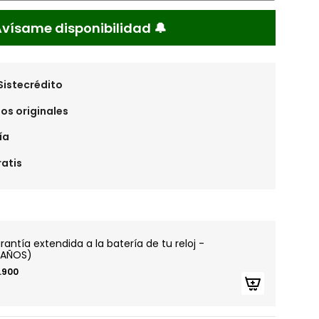
Avísame disponibilidad 🔔
Sistecrédito
os originales
ía
ratis
:
rantía extendida a la batería de tu reloj -
 AÑOS)
1.900