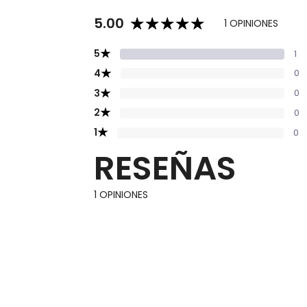
5.00
1 OPINIONES
★
5
1
★
4
0
★
3
0
★
2
0
★
1
0
RESEÑAS
1 OPINIONES