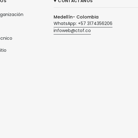
ROS
CONTÁCTANOS
rganización
Medellín- Colombia
WhatsApp: +57 3174356206
infoweb@ctof.co
écnico
itio