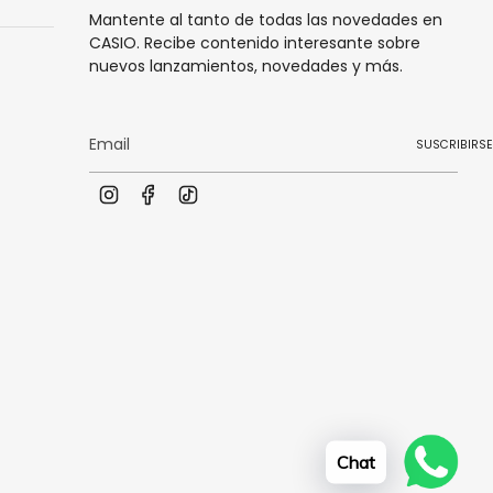
Mantente al tanto de todas las novedades en
CASIO. Recibe contenido interesante sobre
nuevos lanzamientos, novedades y más.
SUSCRIBIRSE
I
F
T
n
a
i
s
c
k
t
e
T
a
b
o
g
o
k
r
o
a
k
m
Chat