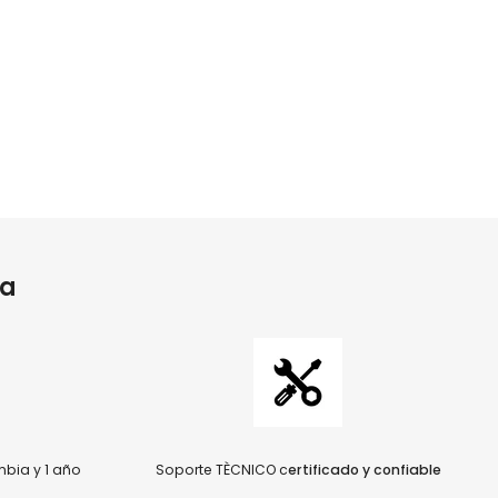
ia
bia y 1 año
Soporte TÈCNICO c
ertificado y confiable