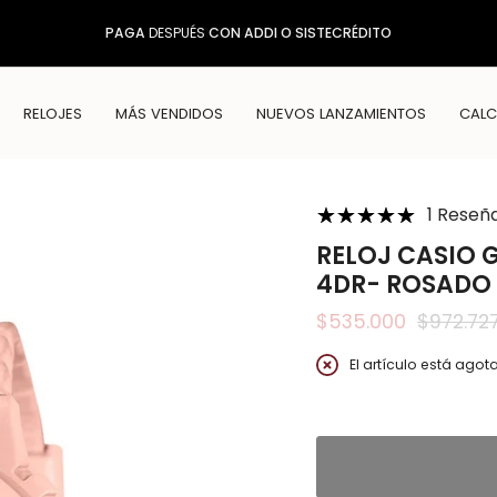
PAGA
DESPUÉS
CON ADDI O SISTECRÉDITO
RELOJES
MÁS VENDIDOS
NUEVOS LANZAMIENTOS
CALC
1 Reseñ
RELOJ CASIO
4DR- ROSADO
$535.000
$972.72
Precio
regular
El artículo está ago