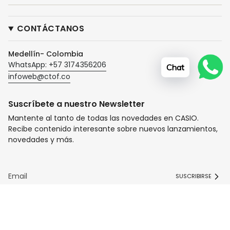
CONTÁCTANOS
Medellín- Colombia
WhatsApp: +57 3174356206
Chat
infoweb@ctof.co
Suscríbete a nuestro Newsletter
Mantente al tanto de todas las novedades en CASIO.
Recibe contenido interesante sobre nuevos lanzamientos,
novedades y más.
SUSCRIBIRSE
I
F
T
n
a
i
s
c
k
t
e
T
© Tiendas Casio TITEC 2026
Tecnología de Shopify