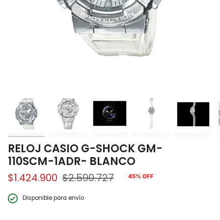
RELOJ CASIO G-SHOCK GM-
110SCM-1ADR- BLANCO
$1.424.900
$2.590.727
45%
OFF
Precio
regular
Disponible para envío