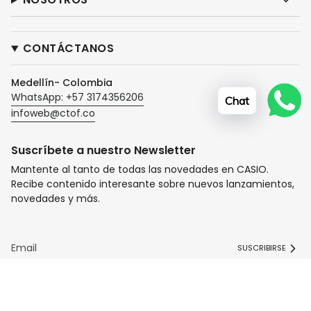
CONTÁCTANOS
Medellín- Colombia
WhatsApp: +57 3174356206
Chat
infoweb@ctof.co
Suscríbete a nuestro Newsletter
Mantente al tanto de todas las novedades en CASIO.
Recibe contenido interesante sobre nuevos lanzamientos,
novedades y más.
SUSCRIBIRSE
I
F
T
n
a
i
s
c
k