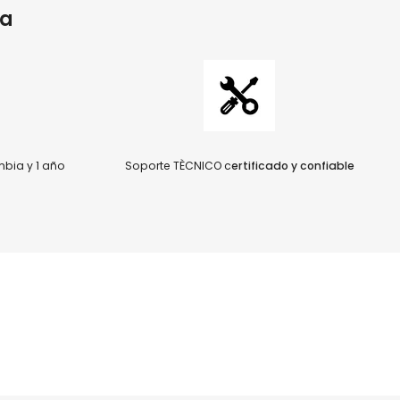
ia
bia y 1 año
Soporte TÈCNICO c
ertificado y confiable