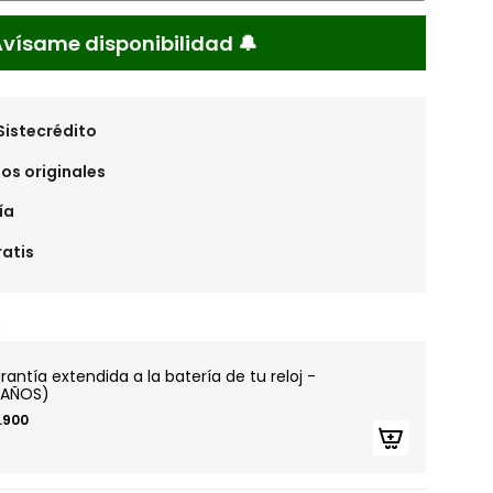
Avísame disponibilidad 🔔
Sistecrédito
os originales
ía
ratis
:
rantía extendida a la batería de tu reloj -
 AÑOS)
1.900