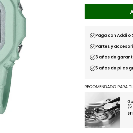
Paga con Addi o 
Partes y accesori
3 años de garant
5 años de pilas g
RECOMENDADO PARA TI
Ga
(5
$1