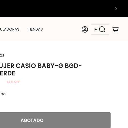
ULADORAS
TIENDAS
Cuenta
Búsqueda
as
UJER CASIO BABY-G BGD-
ERDE
45%
OFF
tado
AGOTADO