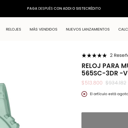
PAGA
DESPUÉS
CON ADDI O SISTECRÉDITO
RELOJES
MÁS VENDIDOS
NUEVOS LANZAMIENTOS
CALC
2 Reseñ
RELOJ PARA M
565SC-3DR -V
$513.800
$934.182
Precio
regular
El artículo está ago