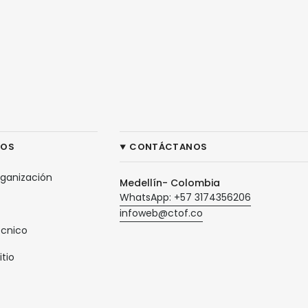
ROS
CONTÁCTANOS
rganización
Medellín- Colombia
WhatsApp: +57 3174356206
infoweb@ctof.co
écnico
itio