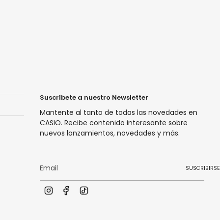
Suscríbete a nuestro Newsletter
Mantente al tanto de todas las novedades en
CASIO. Recibe contenido interesante sobre
nuevos lanzamientos, novedades y más.
SUSCRIBIRSE
I
F
T
n
a
i
s
c
k