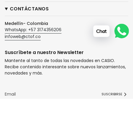
CONTÁCTANOS
Medellín- Colombia
WhatsApp: +57 3174356206
Chat
infoweb@ctof.co
Suscríbete a nuestro Newsletter
Mantente al tanto de todas las novedades en CASIO.
Recibe contenido interesante sobre nuevos lanzamientos,
novedades y más.
SUSCRIBIRSE
I
F
T
n
a
i
s
c
k
t
e
T
© Tiendas Casio TITEC 2026
Tecnología de Shopify
a
b
o