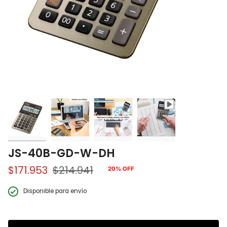
JS-40B-GD-W-DH
$171.953
$214.941
20%
OFF
Precio
regular
Disponible para envío