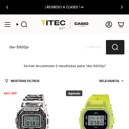
Ir
¡ REGRESO A CLASES !
✏️
al
contenido
Búsqueda
Cuenta
LIMPIAR
Se han encontrado 2 resultados para "dw-5600jv"
Orde
MOSTRAR FILTROS
RELEVANCIA
por
44% OFF
Agotado